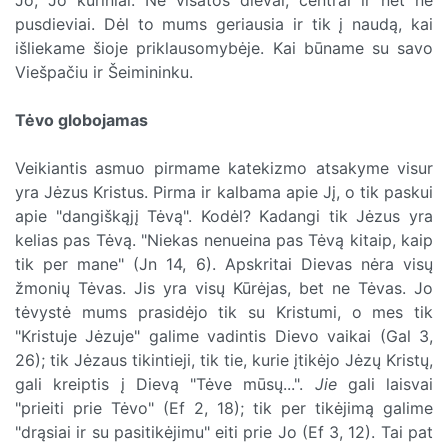
pusdieviai. Dėl to mums geriausia ir tik į naudą, kai
išliekame šioje priklausomybėje. Kai būname su savo
Viešpačiu ir Šeimininku.
Tėvo globojamas
Veikiantis asmuo pirmame katekizmo atsakyme visur
yra Jėzus Kristus. Pirma ir kalbama apie Jį, o tik paskui
apie "dangiškąjį Tėvą". Kodėl? Kadangi tik Jėzus yra
kelias pas Tėvą. "Niekas nenueina pas Tėvą kitaip, kaip
tik per mane" (Jn 14, 6). Apskritai Dievas nėra visų
žmonių Tėvas. Jis yra visų Kūrėjas, bet ne Tėvas. Jo
tėvystė mums prasidėjo tik su Kristumi, o mes tik
"Kristuje Jėzuje" galime vadintis Dievo vaikai (Gal 3,
26); tik Jėzaus tikintieji, tik tie, kurie įtikėjo Jėzų Kristų,
gali kreiptis į Dievą "Tėve mūsų...".
Jie
gali laisvai
"prieiti prie Tėvo" (Ef 2, 18); tik per tikėjimą galime
"drąsiai ir su pasitikėjimu" eiti prie Jo (Ef 3, 12). Tai pat