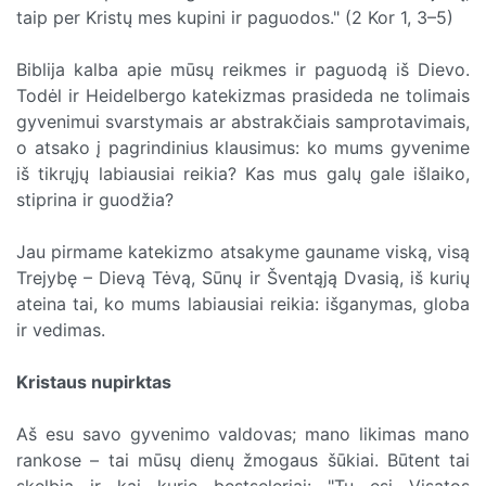
taip per Kristų mes kupini ir paguodos." (2 Kor 1, 3–5)
Biblija kalba apie mūsų reikmes ir paguodą iš Dievo.
Todėl ir Heidelbergo katekizmas prasideda ne tolimais
gyvenimui svarstymais ar abstrakčiais samprotavimais,
o atsako į pagrindinius klausimus: ko mums gyvenime
iš tikrųjų labiausiai reikia? Kas mus galų gale išlaiko,
stiprina ir guodžia?
Jau pirmame katekizmo atsakyme gauname viską, visą
Trejybę – Dievą Tėvą, Sūnų ir Šventąją Dvasią, iš kurių
ateina tai, ko mums labiausiai reikia: išganymas, globa
ir vedimas.
Kristaus nupirktas
Aš esu savo gyvenimo valdovas; mano likimas mano
rankose – tai mūsų dienų žmogaus šūkiai. Būtent tai
skelbia ir kai kurie bestseleriai: "Tu esi Visatos