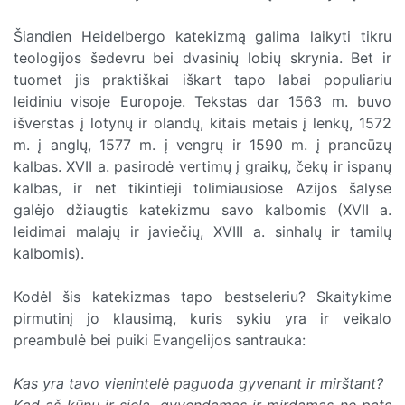
Šiandien Heidelbergo katekizmą galima laikyti tikru
teologijos šedevru bei dvasinių lobių skrynia. Bet ir
tuomet jis praktiškai iškart tapo labai populiariu
leidiniu visoje Europoje. Tekstas dar 1563 m. buvo
išverstas į lotynų ir olandų, kitais metais į lenkų, 1572
m. į anglų, 1577 m. į vengrų ir 1590 m. į prancūzų
kalbas. XVII a. pasirodė vertimų į graikų, čekų ir ispanų
kalbas, ir net tikintieji tolimiausiose Azijos šalyse
galėjo džiaugtis katekizmu savo kalbomis (XVII a.
leidimai malajų ir javiečių, XVIII a. sinhalų ir tamilų
kalbomis).
Kodėl šis katekizmas tapo bestseleriu? Skaitykime
pirmutinį jo klausimą, kuris sykiu yra ir veikalo
preambulė bei puiki Evangelijos santrauka:
Kas yra tavo vienintelė paguoda gyvenant ir mirštant?
Kad aš kūnu ir siela, gyvendamas ir mirdamas ne pats