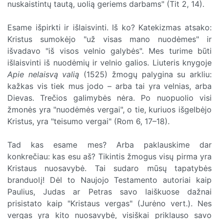
nuskaistintų tautą, uolią geriems darbams" (Tit 2, 14).
Esame išpirkti ir išlaisvinti. Iš ko? Katekizmas atsako:
Kristus sumokėjo "už visas mano nuodėmes" ir
išvadavo "iš visos velnio galybės". Mes turime būti
išlaisvinti iš nuodėmių ir velnio galios. Liuteris knygoje
Apie nelaisvą valią
(1525) žmogų palygina su arkliu:
kažkas vis tiek mus jodo – arba tai yra velnias, arba
Dievas. Trečios galimybės nėra. Po nuopuolio visi
žmonės yra "nuodėmės vergai", o tie, kuriuos išgelbėjo
Kristus, yra "teisumo vergai" (Rom 6, 17–18).
Tad kas esame mes? Arba paklauskime dar
konkrečiau: kas esu aš? Tikintis žmogus visų pirma yra
Kristaus nuosavybė. Tai sudaro mūsų tapatybės
branduolį! Dėl to Naujojo Testamento autoriai kaip
Paulius, Judas ar Petras savo laiškuose dažnai
prisistato kaip "Kristaus vergas" (Jurėno vert.). Nes
vergas yra kito nuosavybė, visiškai priklauso savo