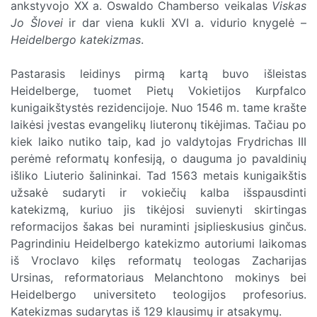
ankstyvojo XX a. Oswaldo Chamberso veikalas
Viskas
Jo Šlovei
ir dar viena kukli XVI a. vidurio knygelė –
Heidelbergo katekizmas
.
Pastarasis leidinys pirmą kartą buvo išleistas
Heidelberge, tuomet Pietų Vokietijos Kurpfalco
kunigaikštystės rezidencijoje. Nuo 1546 m. tame krašte
laikėsi įvestas evangelikų liuteronų tikėjimas. Tačiau po
kiek laiko nutiko taip, kad jo valdytojas Frydrichas III
perėmė reformatų konfesiją, o dauguma jo pavaldinių
išliko Liuterio šalininkai. Tad 1563 metais kunigaikštis
užsakė sudaryti ir vokiečių kalba išspausdinti
katekizmą, kuriuo jis tikėjosi suvienyti skirtingas
reformacijos šakas bei nuraminti įsiplieskusius ginčus.
Pagrindiniu Heidelbergo katekizmo autoriumi laikomas
iš Vroclavo kilęs reformatų teologas Zacharijas
Ursinas, reformatoriaus Melanchtono mokinys bei
Heidelbergo universiteto teologijos profesorius.
Katekizmas sudarytas iš 129 klausimų ir atsakymų.