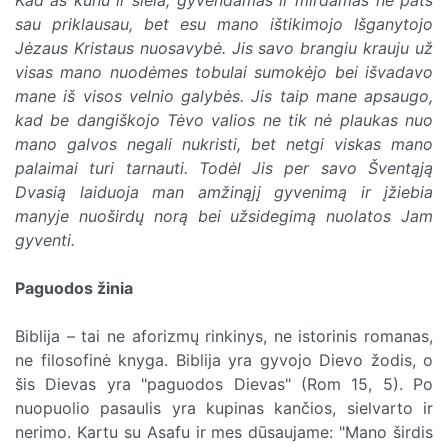
sau priklausau, bet esu mano ištikimojo Išganytojo
Jėzaus Kristaus nuosavybė. Jis savo brangiu krauju už
visas mano nuodėmes tobulai sumokėjo bei išvadavo
mane iš visos velnio galybės. Jis taip mane apsaugo,
kad be dangiškojo Tėvo valios ne tik nė plaukas nuo
mano galvos negali nukristi, bet netgi viskas mano
palaimai turi tarnauti. Todėl Jis per savo Šventąją
Dvasią laiduoja man amžinąjį gyvenimą ir įžiebia
manyje nuoširdų norą bei užsidegimą nuolatos Jam
gyventi.
Paguodos žinia
Biblija – tai ne aforizmų rinkinys, ne istorinis romanas,
ne filosofinė knyga. Biblija yra gyvojo Dievo žodis, o
šis Dievas yra "paguodos Dievas" (Rom 15, 5). Po
nuopuolio pasaulis yra kupinas kančios, sielvarto ir
nerimo. Kartu su Asafu ir mes dūsaujame: "Mano širdis