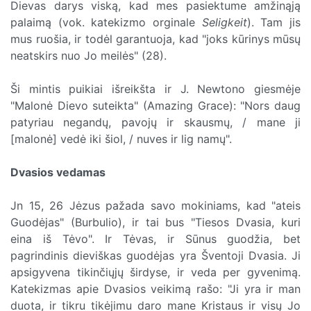
Dievas darys viską, kad mes pasiektume amžinąją
palaimą (vok. katekizmo orginale
Seligkeit
). Tam jis
mus ruošia, ir todėl garantuoja, kad "joks kūrinys mūsų
neatskirs nuo Jo meilės" (28).
Ši mintis puikiai išreikšta ir J. Newtono giesmėje
"Malonė Dievo suteikta" (Amazing Grace): "Nors daug
patyriau negandų, pavojų ir skausmų, / mane ji
[malonė] vedė iki šiol, / nuves ir lig namų".
Dvasios vedamas
Jn 15, 26 Jėzus pažada savo mokiniams, kad "ateis
Guodėjas" (Burbulio), ir tai bus "Tiesos Dvasia, kuri
eina iš Tėvo". Ir Tėvas, ir Sūnus guodžia, bet
pagrindinis dieviškas guodėjas yra Šventoji Dvasia. Ji
apsigyvena tikinčiųjų širdyse, ir veda per gyvenimą.
Katekizmas apie Dvasios veikimą rašo: "Ji yra ir man
duota, ir tikru tikėjimu daro mane Kristaus ir visų Jo