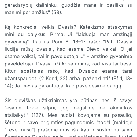
geradarybių dalininku, guodžia mane ir pasiliks su
manimi per amžius" (53).
Ką konkrečiai veikia Dvasia? Katekizmo atsakymas
mini du dalykus. Pirma, Ji "laiduoja man amžinąjį
gyvenimą". Paulius Rom 8, 16–17 rašo: "Pati Dvasia
liudija mūsų dvasiai, kad esame Dievo vaikai. O jei
esame vaikai, tai ir paveldėtojai..." – amžino gyvenimo
paveldėtojai. Dvasia
užtikrina
mums, kad visa tai tiesa.
Kitur apaštalas rašo, kad Dvasios esame tarsi
užantspaudoti (2 Kor 1, 22) arba "paženklinti" (Ef 1, 13–
14); Ja Dievas garantuoja, kad paveldėsime dangų.
Šis dieviškas užtikrinimas yra būtinas, nes iš savęs
"esame tokie silpni, jog negalime nė akimirkos
atsilaikyti" (127). Mes nuolat kovojame su pasaulio,
šėtono ir savo prigimties pagundomis, "todėl [maldoje
"Tėve mūsų"] prašome mus išlaikyti ir sustiprinti savo
Šventosios Dvasios galia, kad pajėgtume jiems tvirtai