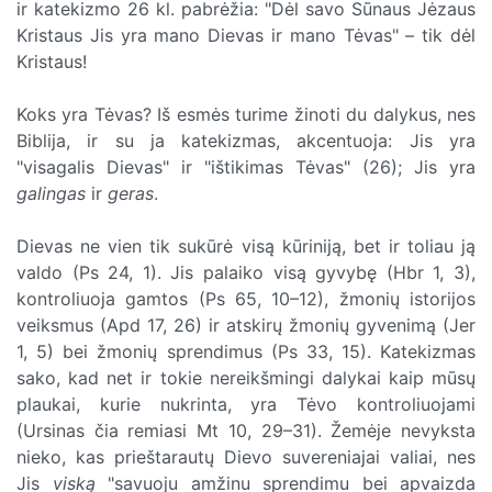
ir katekizmo 26 kl. pabrėžia: "Dėl savo Sūnaus Jėzaus
Kristaus Jis yra mano Dievas ir mano Tėvas" – tik dėl
Kristaus!
Koks yra Tėvas? Iš esmės turime žinoti du dalykus, nes
Biblija, ir su ja katekizmas, akcentuoja: Jis yra
"visagalis Dievas" ir "ištikimas Tėvas" (26); Jis yra
galingas
ir
geras
.
Dievas ne vien tik sukūrė visą kūriniją, bet ir toliau ją
valdo (Ps 24, 1). Jis palaiko visą gyvybę (Hbr 1, 3),
kontroliuoja gamtos (Ps 65, 10–12), žmonių istorijos
veiksmus (Apd 17, 26) ir atskirų žmonių gyvenimą (Jer
1, 5) bei žmonių sprendimus (Ps 33, 15). Katekizmas
sako, kad net ir tokie nereikšmingi dalykai kaip mūsų
plaukai, kurie nukrinta, yra Tėvo kontroliuojami
(Ursinas čia remiasi Mt 10, 29–31). Žemėje nevyksta
nieko, kas prieštarautų Dievo suvereniajai valiai, nes
Jis
viską
"savuoju amžinu sprendimu bei apvaizda