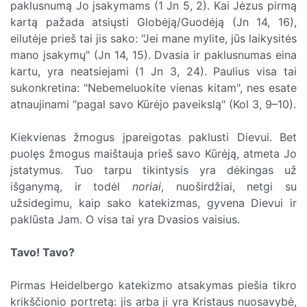
paklusnumą Jo įsakymams (1 Jn 5, 2). Kai Jėzus pirmą
kartą pažada atsiųsti Globėją/Guodėją (Jn 14, 16),
eilutėje prieš tai jis sako: "Jei mane mylite, jūs laikysitės
mano įsakymų" (Jn 14, 15). Dvasia ir paklusnumas eina
kartu, yra neatsiejami (1 Jn 3, 24). Paulius visa tai
sukonkretina: "Nebemeluokite vienas kitam", nes esate
atnaujinami "pagal savo Kūrėjo paveikslą" (Kol 3, 9–10).
Kiekvienas žmogus įpareigotas paklusti Dievui. Bet
puolęs žmogus maištauja prieš savo Kūrėją, atmeta Jo
įstatymus. Tuo tarpu tikintysis yra dėkingas už
išganymą, ir todėl
noriai
, nuoširdžiai, netgi su
užsidegimu, kaip sako katekizmas, gyvena Dievui ir
paklūsta Jam. O visa tai yra Dvasios vaisius.
Tavo! Tavo?
Pirmas Heidelbergo katekizmo atsakymas piešia tikro
krikščionio portretą: jis arba ji yra Kristaus nuosavybė,