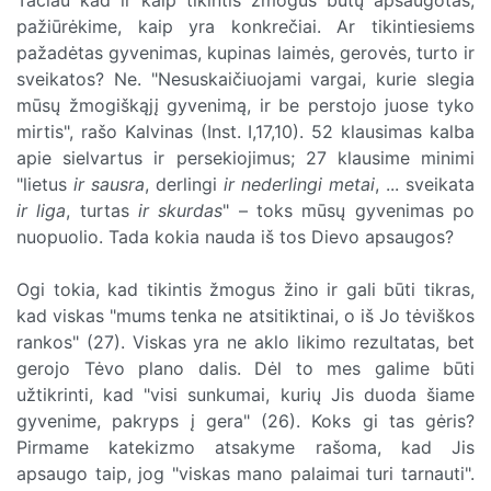
pažiūrėkime, kaip yra konkrečiai. Ar tikintiesiems
pažadėtas gyvenimas, kupinas laimės, gerovės, turto ir
sveikatos? Ne. "Nesuskaičiuojami vargai, kurie slegia
mūsų žmogiškąjį gyvenimą, ir be perstojo juose tyko
mirtis", rašo Kalvinas (Inst. I,17,10). 52 klausimas kalba
apie sielvartus ir persekiojimus; 27 klausime minimi
"lietus
ir sausra
, derlingi
ir nederlingi metai
, ... sveikata
ir liga
, turtas
ir skurdas
" – toks mūsų gyvenimas po
nuopuolio. Tada kokia nauda iš tos Dievo apsaugos?
Ogi tokia, kad tikintis žmogus žino ir gali būti tikras,
kad viskas "mums tenka ne atsitiktinai, o iš Jo tėviškos
rankos" (27). Viskas yra ne aklo likimo rezultatas, bet
gerojo Tėvo plano dalis. Dėl to mes galime būti
užtikrinti, kad "visi sunkumai, kurių Jis duoda šiame
gyvenime, pakryps į gera" (26). Koks gi tas gėris?
Pirmame katekizmo atsakyme rašoma, kad Jis
apsaugo taip, jog "viskas mano palaimai turi tarnauti".