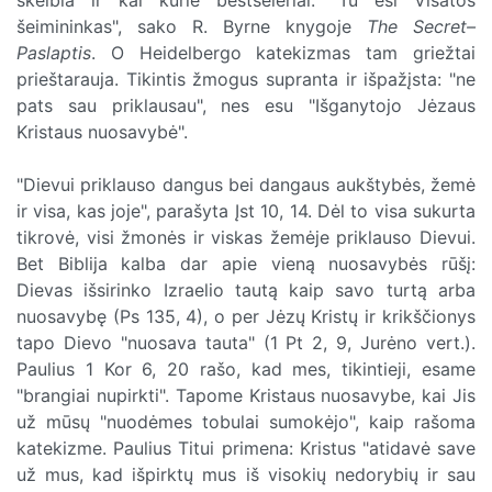
šeimininkas", sako R. Byrne knygoje
The Secret–
Paslaptis
. O Heidelbergo katekizmas tam griežtai
prieštarauja. Tikintis žmogus supranta ir išpažįsta: "ne
pats sau priklausau", nes esu "Išganytojo Jėzaus
Kristaus nuosavybė".
"Dievui priklauso dangus bei dangaus aukštybės, žemė
ir visa, kas joje", parašyta Įst 10, 14. Dėl to visa sukurta
tikrovė, visi žmonės ir viskas žemėje priklauso Dievui.
Bet Biblija kalba dar apie vieną nuosavybės rūšį:
Dievas išsirinko Izraelio tautą kaip savo turtą arba
nuosavybę (Ps 135, 4), o per Jėzų Kristų ir krikščionys
tapo Dievo "nuosava tauta" (1 Pt 2, 9, Jurėno vert.).
Paulius 1 Kor 6, 20 rašo, kad mes, tikintieji, esame
"brangiai nupirkti". Tapome Kristaus nuosavybe, kai Jis
už mūsų "nuodėmes tobulai sumokėjo", kaip rašoma
katekizme. Paulius Titui primena: Kristus "atidavė save
už mus, kad išpirktų mus iš visokių nedorybių ir sau