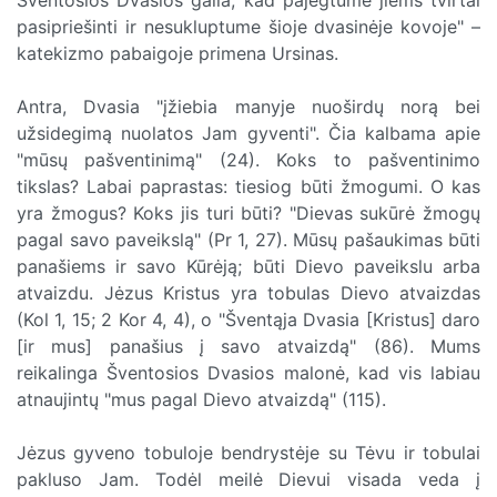
pasipriešinti ir nesukluptume šioje dvasinėje kovoje" –
katekizmo pabaigoje primena Ursinas.
Antra, Dvasia "įžiebia manyje nuoširdų norą bei
užsidegimą nuolatos Jam gyventi". Čia kalbama apie
"mūsų pašventinimą" (24). Koks to pašventinimo
tikslas? Labai paprastas: tiesiog būti žmogumi. O kas
yra žmogus? Koks jis turi būti? "Dievas sukūrė žmogų
pagal savo paveikslą" (Pr 1, 27). Mūsų pašaukimas būti
panašiems ir savo Kūrėją; būti Dievo paveikslu arba
atvaizdu. Jėzus Kristus yra tobulas Dievo atvaizdas
(Kol 1, 15; 2 Kor 4, 4), o "Šventąja Dvasia [Kristus] daro
[ir mus] panašius į savo atvaizdą" (86). Mums
reikalinga Šventosios Dvasios malonė, kad vis labiau
atnaujintų "mus pagal Dievo atvaizdą" (115).
Jėzus gyveno tobuloje bendrystėje su Tėvu ir tobulai
pakluso Jam. Todėl meilė Dievui visada veda į