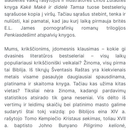
knyga
Kakė Makė ir didelė Tamsa
tuose bestselerių
sąrašuose kopia į viršų. Tačiau sąrašus stebint, tenka ir
nuliūsti, kai pamatai, kad jau kurį laiką pirmauja britės
E.L. James pornografinių romanų trilogijos
Penkiasdešimt atspalvių
knygos.
Mums, krikščionims, įdomesnis klausimas – kokie gi
dvasinės literatūros bestseleriai – visų laikų
populiariausi krikščioniški veikalai? Žinoma, visų pirma
tai Biblija. Iš tikrųjų Šventasis Raštas yra kiekvienais
metais visame pasaulyje daugiausiai spausdinama,
platinama ir skaitoma knyga. Tačiau kas užima kitas
vietas? Tiksliai nėra žinoma, kadangi pardavimų
statistikos atsirado tik gana neseniai. Vis dėlto iš
vertimų ir leidimų skaičių bei platinimo masto galime
sudaryti štai tokį vaizdą: po Biblijos eina XIV a.
rašytojo Tomo Kempiečio
Kristaus sekimas
, toliau XVII
a. baptisto Johno Bunyano
Piligrimo kelionė
,