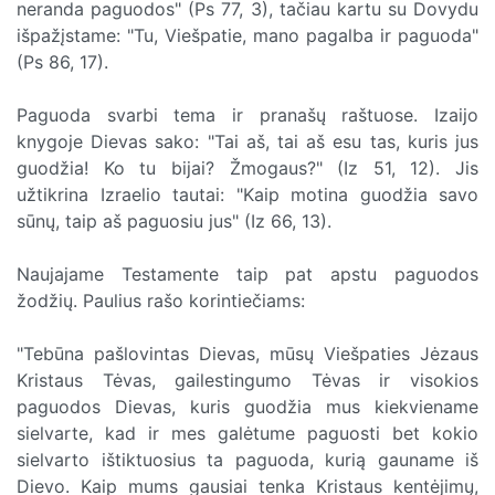
neranda paguodos" (Ps 77, 3), tačiau kartu su Dovydu
išpažįstame: "Tu, Viešpatie, mano pagalba ir paguoda"
(Ps 86, 17).
Paguoda svarbi tema ir pranašų raštuose. Izaijo
knygoje Dievas sako: "Tai aš, tai aš esu tas, kuris jus
guodžia! Ko tu bijai? Žmogaus?" (Iz 51, 12). Jis
užtikrina Izraelio tautai: "Kaip motina guodžia savo
sūnų, taip aš paguosiu jus" (Iz 66, 13).
Naujajame Testamente taip pat apstu paguodos
žodžių. Paulius rašo korintiečiams:
"Tebūna pašlovintas Dievas, mūsų Viešpaties Jėzaus
Kristaus Tėvas, gailestingumo Tėvas ir visokios
paguodos Dievas, kuris guodžia mus kiekviename
sielvarte, kad ir mes galėtume paguosti bet kokio
sielvarto ištiktuosius ta paguoda, kurią gauname iš
Dievo. Kaip mums gausiai tenka Kristaus kentėjimų,