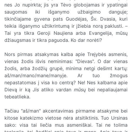
nes Jo nupirkta; jis yra Tėvo globojamas ir ypatingai
saugomas iki išganymo užbaigimo danguje;
tikinčiajame gyvena pats Guodėjas, Šv. Dvasia, kuri
teikia išganymo užtikrintumą ir įžiebia norą paklusti. –
Tai yra tikra Geroji Naujiena arba Evangelija, mūsų
džiaugsmas ir tikra paguoda. Ko dar norėti?
Nors pirmas atsakymas kalba apie Trejybės asmenis,
vienas žodis išvis neminimas: "Dievas". O dar vienas
žodis, arba žodžių grupė, minima netgi dešimt kartų:
aš/man/mano/mane/manyje. Ar tuo žmogus
nepastatomas į visa ko centrą? Ne! Nes kalbama apie
Dievą ir ką
Jis
atliko vardan
mūsų
bei nepaliaujamai
tebeatlieka.
Tačiau "aš/man" akcentavimas pirmame atsakyme bei
kitose katekizmo vietose nėra atsitiktinis. Tuo Ursinas
sako: visa tai liečia mus asmeniškai. Tai ne tolima
teologija, tai žodžiai apie tave ir mane. Apie tavo ir