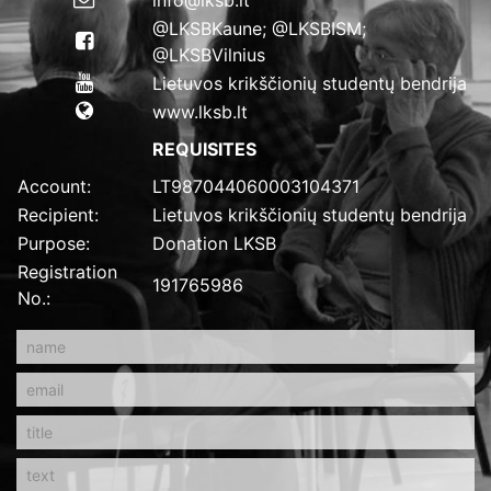
@LKSBKaune; @LKSBISM;
@LKSBVilnius
Lietuvos krikščionių studentų bendrija
www.lksb.lt
REQUISITES
Account:
LT987044060003104371
Recipient:
Lietuvos krikščionių studentų bendrija
Purpose:
Donation LKSB
Registration
191765986
No.: