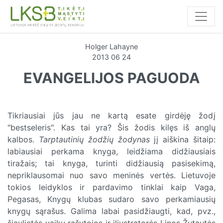
Holger Lahayne
2013 06 24
EVANGELIJOS PAGUODA
Tikriausiai jūs jau ne kartą esate girdėję žodį
"bestseleris". Kas tai yra? Šis žodis kilęs iš anglų
kalbos.
Tarptautinių žodžių žodynas
jį aiškina šitaip:
labiausiai perkama knyga, leidžiama didžiausiais
tiražais; tai knyga, turinti didžiausią pasisekimą,
nepriklausomai nuo savo meninės vertės. Lietuvoje
tokios leidyklos ir pardavimo tinklai kaip Vaga,
Pegasas, Knygų klubas sudaro savo perkamiausių
knygų sąrašus. Galima labai pasidžiaugti, kad, pvz.,
šiaulietės vaikų rašytojos ir iliustratorės Linos Žutautės