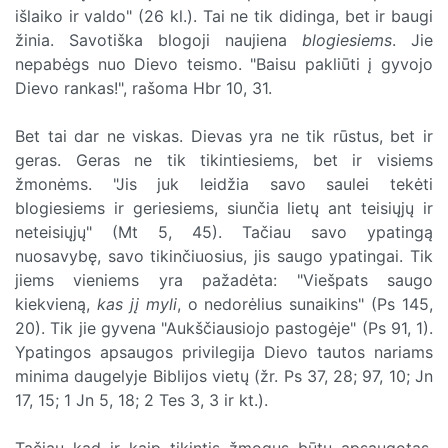
išlaiko ir valdo" (26 kl.). Tai ne tik didinga, bet ir baugi
žinia. Savotiška blogoji naujiena
blogiesiems
. Jie
nepabėgs nuo Dievo teismo. "Baisu pakliūti į gyvojo
Dievo rankas!", rašoma Hbr 10, 31.
Bet tai dar ne viskas. Dievas yra ne tik rūstus, bet ir
geras. Geras ne tik tikintiesiems, bet ir visiems
žmonėms. "Jis juk leidžia savo saulei tekėti
blogiesiems ir geriesiems, siunčia lietų ant teisiųjų ir
neteisiųjų" (Mt 5, 45). Tačiau savo ypatingą
nuosavybę, savo tikinčiuosius, jis saugo ypatingai. Tik
jiems vieniems yra pažadėta: "Viešpats saugo
kiekvieną,
kas jį myli
, o nedorėlius sunaikins" (Ps 145,
20). Tik jie gyvena "Aukščiausiojo pastogėje" (Ps 91, 1).
Ypatingos apsaugos privilegija Dievo tautos nariams
minima daugelyje Biblijos vietų (žr. Ps 37, 28; 97, 10; Jn
17, 15; 1 Jn 5, 18; 2 Tes 3, 3 ir kt.).
Tačiau kad ir kaip tikintis žmogus būtų apsaugotas,