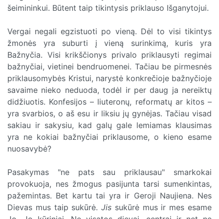
šeimininkui. Būtent taip tikintysis priklauso Išganytojui.
Vergai negali egzistuoti po vieną. Dėl to visi tikintys
žmonės yra suburti į vieną surinkimą, kuris yra
Bažnyčia. Visi krikščionys privalo priklausyti regimai
bažnyčiai, vietinei bendruomenei. Tačiau be pirmesnės
priklausomybės Kristui, narystė konkrečioje bažnyčioje
savaime nieko neduoda, todėl ir per daug ja nereiktų
didžiuotis. Konfesijos – liuteronų, reformatų ar kitos –
yra svarbios, o aš esu ir liksiu jų gynėjas. Tačiau visad
sakiau ir sakysiu, kad galų gale lemiamas klausimas
yra ne kokiai bažnyčiai priklausome, o kieno esame
nuosavybė?
Pasakymas "ne pats sau priklausau" smarkokai
provokuoja, nes žmogus pasijunta tarsi sumenkintas,
pažemintas. Bet kartu tai yra ir Geroji Naujiena. Nes
Dievas mus taip sukūrė.
Jis
sukūrė mus ir mes esame
Jo, Jo kūriniai. Ne visatos dievai, centrai ir net ne