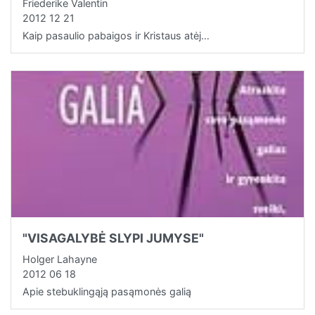
Friederike Valentin
2012 12 21
Kaip pasaulio pabaigos ir Kristaus atėj…
"VISAGALYBĖ SLYPI JUMYSE"
Holger Lahayne
2012 06 18
Apie stebuklingąją pasąmonės galią