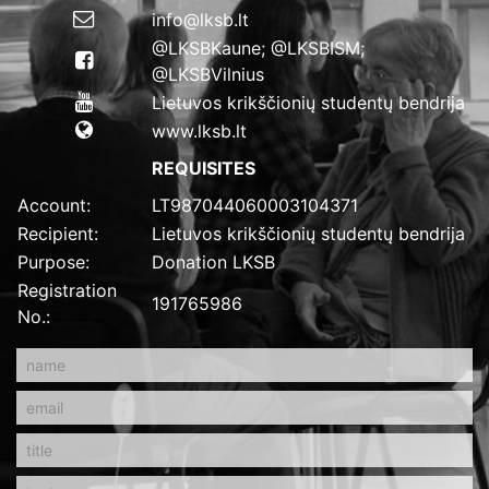
info@lksb.lt
@LKSBKaune; @LKSBISM;
@LKSBVilnius
Lietuvos krikščionių studentų bendrija
www.lksb.lt
REQUISITES
Account:
LT987044060003104371
Recipient:
Lietuvos krikščionių studentų bendrija
Purpose:
Donation LKSB
Registration
191765986
No.: