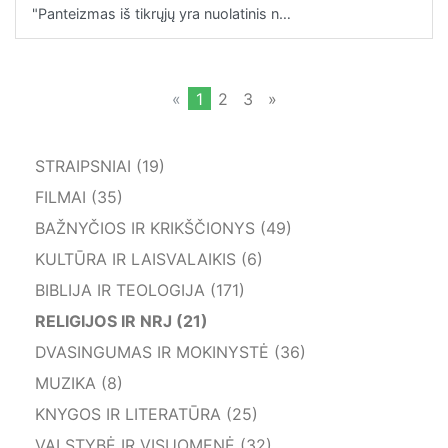
"Panteizmas iš tikrųjų yra nuolatinis n…
«
1
2
3
»
STRAIPSNIAI (19)
FILMAI (35)
BAŽNYČIOS IR KRIKŠČIONYS (49)
KULTŪRA IR LAISVALAIKIS (6)
BIBLIJA IR TEOLOGIJA (171)
RELIGIJOS IR NRJ (21)
DVASINGUMAS IR MOKINYSTĖ (36)
MUZIKA (8)
KNYGOS IR LITERATŪRA (25)
VALSTYBĖ IR VISUOMENĖ (32)