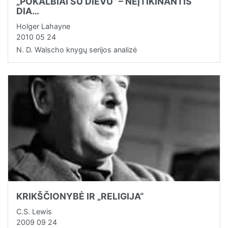
„POKALBIAI SU DIEVU“ – NEĮTIKINANTIS
DIA…
Holger Lahayne
2010 05 24
N. D. Walscho knygų serijos analizė
KRIKŠČIONYBĖ IR „RELIGIJA“
C.S. Lewis
2009 09 24