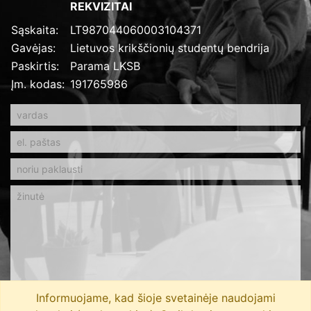
REKVIZITAI
Sąskaita:
LT987044060003104371
Gavėjas:
Lietuvos krikščionių studentų bendrija
Paskirtis:
Parama LKSB
Įm. kodas:
191765986
Informuojame, kad šioje svetainėje naudojami