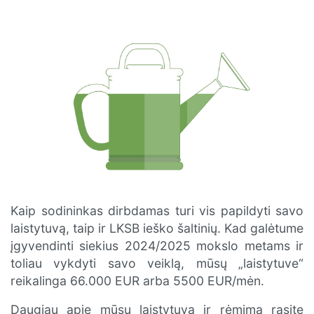
Kaip sodininkas dirbdamas turi vis papildyti savo
laistytuvą, taip ir LKSB ieško šaltinių. Kad galėtume
įgyvendinti siekius 2024/2025 mokslo metams ir
toliau vykdyti savo veiklą, mūsų „laistytuve“
reikalinga 66.000 EUR arba 5500 EUR/mėn.
Daugiau apie mūsų laistytuvą ir rėmimą rasite