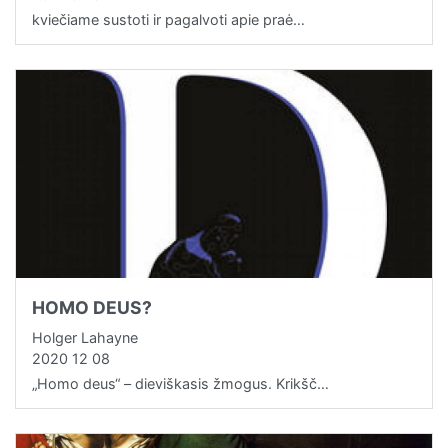
kviečiame sustoti ir pagalvoti apie praė…
HOMO DEUS?
Holger Lahayne
2020 12 08
„Homo deus“ – dieviškasis žmogus. Krikšč…