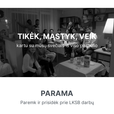
TIKĖK, MĄSTYK, VEIK
kartu su mūsų svečiais iš viso pasaulio
PARAMA
Paremk ir prisidėk prie LKSB darbų