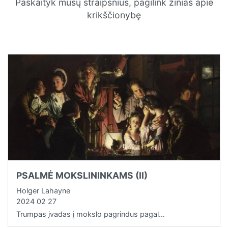
Paskaityk mūsų straipsnius, pagilink žinias apie
krikščionybę
PSALMĖ MOKSLININKAMS (II)
Holger Lahayne
2024 02 27
Trumpas įvadas į mokslo pagrindus pagal…