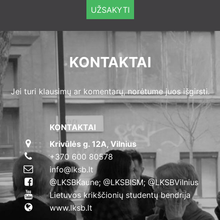
UŽSAKYTI
KONTAKTAI
Jei turi klausimų ar komentarų, norėtume juos išgirsti.
KONTAKTAI
Krivūlės g. 12A, Vilnius
+370 600 80578
info@lksb.lt
@LKSBKaune; @LKSBISM; @LKSBVilnius
Lietuvos krikščionių studentų bendrija
www.lksb.lt