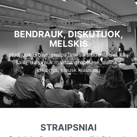
BENDRAUK, DISKUTUOK,
MELSKIS
studijuok Bibliją, susipažink su studentais iš kitų
šalių, dalyvauk maldos grupelėse, dalinkis
idėjomis, klausk klausimų
STRAIPSNIAI