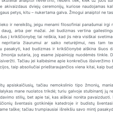
 skuteliai anaiptol nevertinti, nebent tiek, kiek už juos 
me akivaizdaus dviejų ceremonijų, kuriose naudojamas kala
ogaus petys, kitu – nukertama galva. Žmogui anaiptol ne tas
ieko ir nereikštų, jeigu menami filosofiniai panašumai irgi
 daug, arba per mažai. Jei budizmas vertina gailesting
šus į krikščionybę; tai reiškia, kad jis nėra visiškai svetima
i nepritaria žiaurumui ar saiko neturėjimui, nes tam teo
au pasakyti, kad budizmas ir krikščionybė aiškina šiuos d
a žmonija sutaria, jog esame įsipainioję nuodėmės tinkle. D
šsiveržti. Tačiau jei kalbėsime apie konkrečius išsiveržimo
cijos, taip absoliučiai prieštaraujančios viena kitai, kaip b
itų apsiskaičiusių, tačiau nemokslinio tipo žmonių, mania
lykas mane nuolatos trikdė; turiu galvoje stulbinantį jų re
avimo stilių, bet apie tai, kas aiškiai norėta pavaizduoti.
kščionių šventasis gotikinėje katedroje ir budistų šventasi
name taške; tačiau trumpiausiai išreikšiu savo mintį pasak