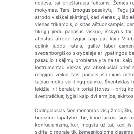
netiesa, tai prieštarauja faktams. Žemės rel
mokymas. Tarsi žmogus pasakytų: "Tegu jū
atrodo visiškai skirtingi, kad vienas jų išp
vienas trikampis, o kitas aštuonkampis; pers
tikrųjų jiedu panašūs viskuo, išskyrus tai
ateistas atrodo lygiai taip pat kaip Vimb
aplink juodu ratais, galite labai asmeni
svedenborgiško skrybėlėje ar ypatingos bedie
pasaulio tikėjimų problema yra ne ta, kaip t
instrumentai. Viskas yra absoliučiai prieš
religijos veikia tais pačiais išoriniais met
tačiau moko skirtingų dalykų. Šventyklas tur
leidžia ir liberalai, ir toriai [
tories
– britų kon
šventraščius; lygiai kaip dvi armijos, skirtos 
Didingiausias šios menamos visų žmogiškų 
budizmo tapatybė. Tie, kurie laikosi šios teo
konfucianizmą, kurį mėgsta už tai, kad jis n
skiria jo moralę tik žemesniosioms klasėms