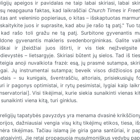
igijų apeigos ir pavidalas ne taip labai skiriasi, labai skir
sų neapgauna faktas, kad laikraščiai
Church Times
ir
Freet
ieštas ant veleninio popieriaus, o kitas – išskaptuotas marmu
kaitykite juos ir suprasite, kad abu jie rašo tą patį." Tuo t
, kad rašo toli gražu ne tą patį. Surbitone gyvenantis ma
ldone gyvenantis makleris svedenborgininkas. Galite vaik
škai ir įžeidžiai juos ištirti, ir vis tiek neįžvelgsite
vystės – lietsargyje. Skiriasi būtent jų sielos. Tad iš tie
eigia anoji nuvalkiota frazė: esą, jų prasmė sutampa, skiri
ingai. Jų instrumentai sutampa; beveik visos didžiosios pa
odais – su kunigais, šventraščiu, altoriais, prisiekusiųjų 
i ir pagonys optimistai, ir rytų pesimistai, lygiai kaip laik
servatoriai]. Visi tikėjimai, kurie siekia sunaikinti vienas kit
sunaikinti viena kitą, turi ginklus.
religijų tapatybės pavyzdys yra menama dvasinė krikščiony
rijos, dažniausiai vengia visų kitų tikėjimų etikos, tiesa, i
ėra tikėjimas. Tačiau islamą jie giria gana santūriai, ir pa
 atgaivinti. Jie retai propaguoja musulmoniškus vedybų pap