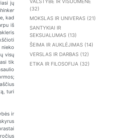
VALSTYBĖ IR VISUOMENĖ
iasi jų
(32)
hinker
re, kad
MOKSLAS IR UNIVERAS (21)
arpu iš
SANTYKIAI IR
kleris
SEKSUALUMAS (13)
ščioti
ŠEIMA IR AUKLĖJIMAS (14)
 nieko
VERSLAS IR DARBAS (12)
sų visų
asi tik
ETIKA IR FILOSOFIJA (32)
saulio
formos;
raščius
ą, turi
bės ir
šskyrus
prastai
ročius