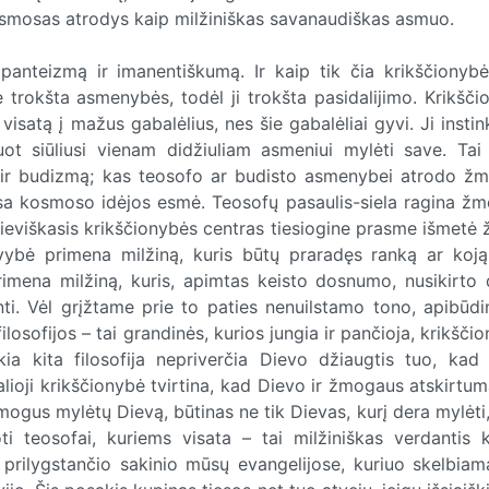
osmosas atrodys kaip milžiniškas savanaudiškas asmuo.
panteizmą ir imanentiškumą. Ir kaip tik čia krikščionybė
 trokšta asmenybės, todėl ji trokšta pasidalijimo. Krikšči
visatą į mažus gabalėlius, nes šie gabalėliai gyvi. Ji instin
žuot siūliusi vienam didžiuliam asmeniui mylėti save. Tai 
bę ir budizmą; kas teosofo ar budisto asmenybei atrodo ž
 visa kosmoso idėjos esmė. Teosofų pasaulis-siela ragina žm
. Dieviškasis krikščionybės centras tiesiogine prasme išmet
evybė primena milžiną, kuris būtų praradęs ranką ar koją
rimena milžiną, kuris, apimtas keisto dosnumo, nusikirto 
nti. Vėl grįžtame prie to paties nenuilstamo tono, apibūdi
losofijos – tai grandinės, kurios jungia ir pančioja, krikšči
Jokia kita filosofija nepriverčia Dievo džiaugtis tuo, kad 
lioji krikščionybė tvirtina, kad Dievo ir žmogaus atskirtu
ogus mylėtų Dievą, būtinas ne tik Dievas, kurį dera mylėti,
oti teosofai, kuriems visata – tai milžiniškas verdantis ka
 prilygstančio sakinio mūsų evangelijose, kuriuo skelbiam