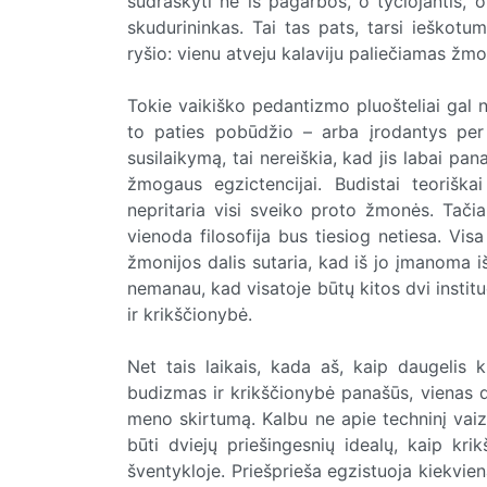
sudraskyti ne iš pagarbos, o tyčiojantis, o
skudurininkas. Tai tas pats, tarsi ieškotu
ryšio: vienu atveju kalaviju paliečiamas žm
Tokie vaikiško pedantizmo pluošteliai gal n
to paties pobūdžio – arba įrodantys per
susilaikymą, tai nereiškia, kad jis labai pana
žmogaus egzictencijai. Budistai teoriška
nepritaria visi sveiko proto žmonės. Tači
vienoda filosofija bus tiesiog netiesa. Vis
žmonijos dalis sutaria, kad iš jo įmanoma i
nemanau, kad visatoje būtų kitos dvi institu
ir krikščionybė.
Net tais laikais, kada aš, kaip daugelis k
budizmas ir krikščionybė panašūs, vienas da
meno skirtumą. Kalbu ne apie techninį vaizd
būti dviejų priešingesnių idealų, kaip kri
šventykloje. Priešprieša egzistuoja kiekvie