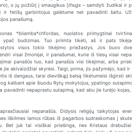
ro), o jų požiūrį į smaugikus [
thugs
– samdyti žudikai ir p
ir fetišų garbintojus galėtume net pavadinti šaltu. Užt
gijos panašumą.
ponas *bliamba*chfordas, nuolatos primygtinai tvirtin
 ypač budizmas. Tuo priimta tikėti, aš ir pats tikėja
ėstytos visos tokio tikėjimo priežastys. Jos buvo dve
ndri visai žmonijai, ir panašumai, kurie iš tiesų visai nep
kėjimai panašūs tuo, kad panašūs visi tikėjimai, arba prisk
jie akivaizdžiai skyrėsi. Taigi, pirma, jis pažymėjo, kad ir 
is iš dangaus, tarsi dieviškąjį balsą tikėtumeisi išgirsti sk
a, jog kalbant apie šiuodu Rytų mokytojus, ypatingo sutapi
pavadinti nepaprastu sutapimą, kad abu jie turėjo kojas, 
aprasčiausiai nepanašūs. Didysis religijų taikytojas ener
ines iškilmes lamos rūbas iš pagarbos sudraskomas į skuteli
u. Bet juk tai visiškai priešinga, nes Kristaus drabužia