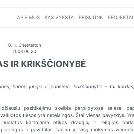
APIE MUS
KAS VYKSTA
PRISIJUNK
PROJEKTAI
G. K. Chesterton
2008 06 30
S IR KRIKŠČIONYBĖ
inės, kurios jungia ir pančioja, krikščionybė – tai kardas,
žiausiu pasitikėjimu skelbia perpildytose salėse, pap
valkiotos tiesos yra neteisingos. Štai vienas pavyzdys. Yr
 nuolatos kartojama etikos draugijų ir religijos parl
ijų apeigos ir pavidalas, tačiau jų visų mokymas vienodas