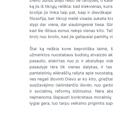
Dievo Sūnus atėjo nešti ne ramybės, o kalavi
ką jis iš tikrųjų reiškia: kad kiekvienas, ku
brolijai jis tinka taip pat, kaip ir dieviška
filosofija, bet tikroji meilė visada sukelia
slypi dar viena, dar siaubingesnė tiesa. Sūn
kad šie ištisus eonus nekęs vienas kito. Tač
brolį nuo brolio, kad jie galiausiai pamiltų v
Štai ką reiškia kone beprotiška laimė, š
užmerktos nuostabaus budistų atvaizdo akys.
pasaulio, atskirtas nuo jo ir abstulbęs vi
pasaulyje tėra tik vienas dalykas, ir ta
panteistinių eilėraščių rašyta apie nuostabą,
nes negali šlovinti Dievo ar ko kito, griežta
susižavėjimo (sklindančio išorėn, nuo garbi
ir socialinių reformų būtinumui. Nėra ab
neįmanoma išspausti konkretaus moralinių 
lygiai gera, tuo tarpu veiksmo prigimtis sup