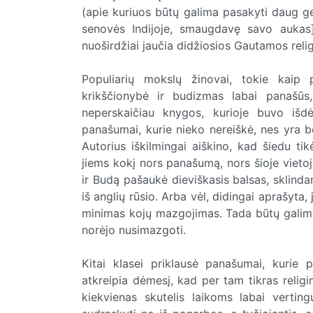
(apie kuriuos būtų galima pasakyti daug ge
senovės Indijoje, smaugdavę savo aukas] 
nuoširdžiai jaučia didžiosios Gautamos reli
Populiarių mokslų žinovai, tokie kaip 
krikščionybė ir budizmas labai panašūs,
neperskaičiau knygos, kurioje buvo išd
panašumai, kurie nieko nereiškė, nes yra be
Autorius iškilmingai aiškino, kad šiedu ti
jiems kokį nors panašumą, nors šioje vietoje 
ir Budą pašaukė dieviškasis balsas, sklindant
iš anglių rūsio. Arba vėl, didingai aprašyt
minimas kojų mazgojimas. Tada būtų galima 
norėjo nusimazgoti.
Kitai klasei priklausė panašumai, kurie p
atkreipia dėmesį, kad per tam tikras relig
kiekvienas skutelis laikoms labai verting