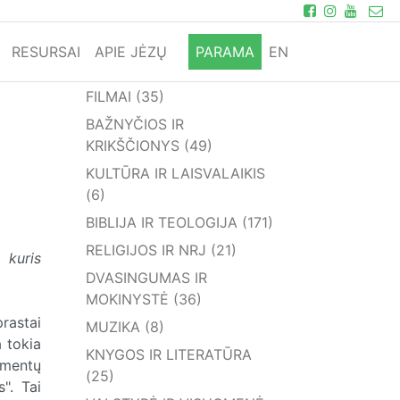
RESURSAI
APIE JĖZŲ
PARAMA
EN
FILMAI (35)
BAŽNYČIOS IR
KRIKŠČIONYS (49)
KULTŪRA IR LAISVALAIKIS
(6)
BIBLIJA IR TEOLOGIJA (171)
RELIGIJOS IR NRJ (21)
 kuris
DVASINGUMAS IR
MOKINYSTĖ (36)
rastai
MUZIKA (8)
a tokia
KNYGOS IR LITERATŪRA
amentų
(25)
". Tai