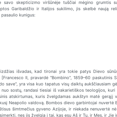
e savo skepticizmo viršūnėje tuščiai mėgino grumtis s
os Garibaldžio ir Italijos sukilimo, jis skelbė naują reli
s pasaulio kunigus:
vaizdžias išvadas, kad tironai yra tokie patys Dievo sūnū
[Francesco II, pravardė "Bombino", 1859–60 paskutinis Sic
do save", yra visa kuo tapatus visų daiktų aukščiausiam gėr
 nuo sostų, randasi tiesiai iš vakarietiškos teologijos, kuri 
sinis atskirtumas, kuris žvelgdamas aukštyn matė gerąjį v
ikusį Neapolio valdovą. Bombos dievo garbintojai nuvertė
štisus šimtmečius gyveno Azijoje, ir niekada nenuvertė nė
merkti, nes jis žvelgia į tai, kas esu Aš ir Tu, ir Mes, ir Jie i