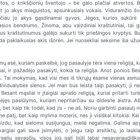
os, o krikščionių šventojo – be galo plačiai atvertos. B
t jo akys mieguistos, apsunkusiais vokais. Viduramžio šv
tačiau jo akys gąsdinamai gyvos. Jėgos, kurios sukūrė 
vasios bendrumo. Žinoma, abu vaizdiniai kraštutiniai, tai 
gus kraštutinumus galėjo sukurti tik priešingos kryptys. B
eda paklaikusias akis išorėn. Jei nuosekliai seksime šia už
 esė, kuriam paskelbė, jog pasaulyje tėra viena religija, k
ymai, ir pažadėjo pasakyti, kokia ta religija. Anot ponios Bes
 Aš. Tai mokymas, kad visi mes iš tikrųjų esame vienas asmu
ividualybės sienos. Jei man bus leista taip pasakyti, ji ne
esant mąsliai ir įtaigiai aprašo religiją, kuriai pritarti turė
jęs pasiūlymo, kuriam nepritarčiau su didesne aistra. Aš
 bet kaip tik todėl, kad jis – ne aš. Noriu garbinti pasaulį n
patį, bet kaip mylima moteris, nes ji visiškai kitokia. Kai
vaizdu, kad sieloms susijungus, meilė negalima. Galima apyt
giai gali save įsimylėti, o jeigu taip atsitiktų, jo lauki
realių savasčių, visos jos gali būti labai nesavanaudiško