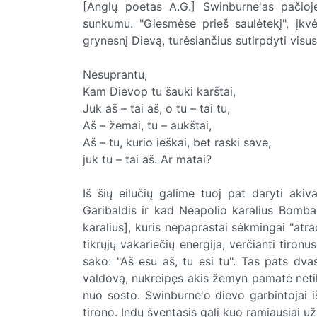
[Anglų poetas A.G.] Swinburne'as pačioj
sunkumu. "Giesmėse prieš saulėtekį", įkvėpt
grynesnį Dievą, turėsiančius sutirpdyti visu
Nesuprantu,
Kam Dievop tu šauki karštai,
Juk aš – tai aš, o tu – tai tu,
Aš – žemai, tu – aukštai,
Aš – tu, kurio ieškai, bet raski save,
juk tu – tai aš. Ar matai?
Iš šių eilučių galime tuoj pat daryti aki
Garibaldis ir kad Neapolio karalius Bomba 
karalius], kuris nepaprastai sėkmingai "atra
tikrųjų vakariečių energija, verčianti tironus
sako: "Aš esu aš, tu esi tu". Tas pats dva
valdovą, nukreipęs akis žemyn pamatė net
nuo sosto. Swinburne'o dievo garbintojai i
tirono. Indų šventasis gali kuo ramiausiai užsi