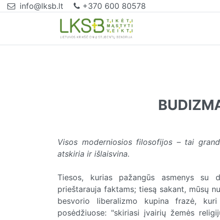
info@lksb.lt
+370 600 80578
BUDIZMA
Visos moderniosios filosofijos – tai grand
atskiria ir išlaisvina.
Tiesos, kurias pažangūs asmenys su did
prieštarauja faktams; tiesą sakant, mūsų nu
besvorio liberalizmo kupina frazė, kuri
posėdžiuose: "skiriasi įvairių žemės relig