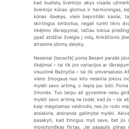
kad budistų šventojo akys visada užmerkt
šventojo kūnas glotnus ir harmoningas, be
kūnas išsekęs, vieni beprotiški kaulai, 
skirtingus simbolius, negali turėti tikro d
tikėjimo iškraipymai, tačiau tokius priešin
ypač atidžiai žvelgia į vidų. Krikščionis įb
atrasime įdomų dalykų.
Neseniai [teosofė] ponia Besant parašė įdomų
tikėjimai – tai tik jos variacijos ar iškraip
visuotinė Bažnyčia – tai tik universalusis
vieno žmogaus nuo kito neskiria jokios ind
mylėti savo artimą, o liepia juo būti. Ponia B
žmonės. Tuo tarpu aš gyvenime nesu girdė
mylėti savo artimą ne todėl, kad jis – tai aš,
kaip mėgstamas veidrodis, nes jis rodo mane 
atsiskiria, atsiranda galimybė mylėti. Aki
pasakyti, kad žmogus myli save, bet jis var
monotoniškas flirtas. Jei pasaulis pilnas 