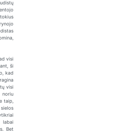
udistų
entojo
tokius
grynojo
udistas
uomina,
ad visi
ant, ši
o, kad
ragina
tų visi
 noriu
e taip,
 sielos
ikriai
a labai
s. Bet