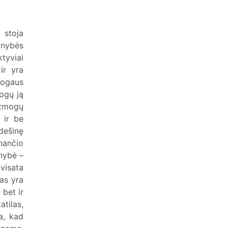
 stoja
onybės
ktyviai
ir yra
mogaus
ogų ją
ė žmogų
 ir be
dešinę
nančio
onybė –
visata
mas yra
 bet ir
tilas,
a, kad