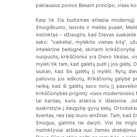
paklausius ponios Besant principo, visas k
Kaip tik čia budizmas atliepia modernųjį 
žmogiškumo, laisvės ir meilės pusėn. Meilė
instinktas – džiaugtis, kad Dievas suskaldė 
sako: "vaikeliai, mylėkite vienas kitą", u
intelektinė bedugnė, skirianti krikščiony
nuopuolis, krikščioniui yra Dievo tikslas,
mylėti tik tam, kad galėtų pulti į jos glėbį
laukan, kad šis galėtų jį mylėti. Rytų di
paliovos jos ieškotų. Krikščionių galybė p
ranką, kad ši galėtų savo noru jį pasveiki
krikščionybės prigimtį: visos moderniosios fi
tai kardas, kuris atskiria ir išlaisvina. 
suskirstyta į daugybę gyvų sielų. Ortodoksa
šventas, nes taip buvo amžinai. Tam, kad žm
žmogus, galintis tai daryti. Visi tie migl
instinktyviai atšoka nuo žemės drebėjimui