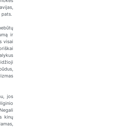
sumokės
vijas,
 pats.
 nebūtų
umą ir
s visai
riškai
alykus
idžioji
 būdus,
udizmas
u, jos
liginio
 Negali
s kinų
ydamas,