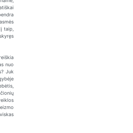
kiname,
atiškai
 bendra
prasmės
į taip,
tskyręs
eiškia
tas nuo
s? Juk
gybėje
ebėtis,
ščionių
veiklos
teizmo
viskas