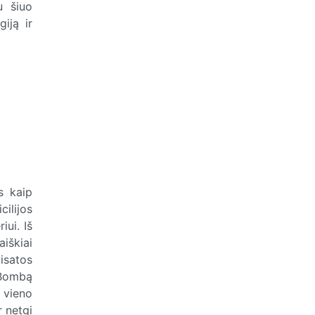
u šiuo
giją ir
s kaip
ilijos
iui. Iš
aiškiai
isatos
 Bombą
 vieno
r netgi