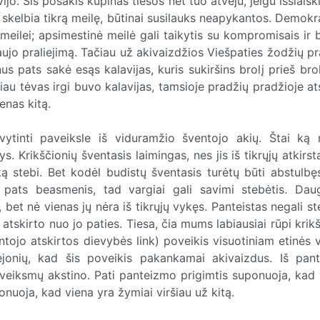
jo. Šis posakis kupinas tiesos net tuo atveju, jeigu išsiaiš
ris skelbia tikrą meilę, būtinai susilauks neapykantos. Demokr
jai meilei; apsimestinė meilė gali taikytis su kompromisais ir
 kraujo praliejimą. Tačiau už akivaizdžios Viešpaties žodžių 
us pats sakė esąs kalavijas, kuris sukiršins brolį prieš brol
iau tėvas irgi buvo kalavijas, tamsioje pradžių pradžioje a
ienas kitą.
vytinti paveiksle iš viduramžio šventojo akių. Štai ką r
 Krikščionių šventasis laimingas, nes jis iš tikrųjų atkirs
ską stebi. Bet kodėl budistų šventasis turėtų būti abstulbę
s pats beasmenis, tad vargiai gali savimi stebėtis. Dau
 bet nė vienas jų nėra iš tikrųjų vykęs. Panteistas negali st
i atskirto nuo jo paties. Tiesa, čia mums labiausiai rūpi krik
ntojo atskirtos dievybės link) poveikis visuotiniam etinės 
ejonių, kad šis poveikis pakankamai akivaizdus. Iš pan
veiksmų akstino. Pati panteizmo prigimtis suponuoja, kad 
onuoja, kad viena yra žymiai viršiau už kitą.