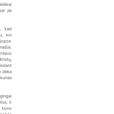
lėšikai
at jie
a, kad
u, kol
jopos:
anašūs.
irdavo
Kristų,
lindant
mo dėka
kurias
gingai
us, ir
i buvo