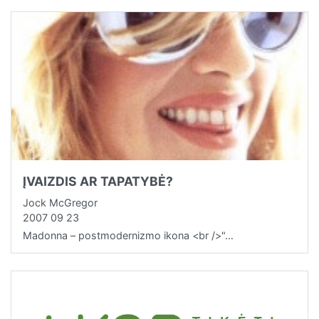
ĮVAIZDIS AR TAPATYBĖ?
Jock McGregor
2007 09 23
Madonna – postmodernizmo ikona <br />"…