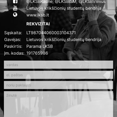
@LKSBKaune; @LKSBISM; @LKSBVilnius
Lietuvos krikščionių studentų bendrija
www.lksb.lt
REKVIZITAI
Sąskaita:
LT987044060003104371
Gavėjas:
Lietuvos krikščionių studentų bendrija
Paskirtis:
Parama LKSB
Įm. kodas:
191765986