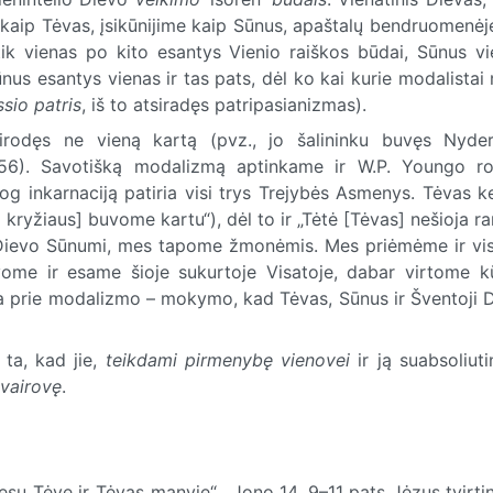
kaip Tėvas, įsikūnijime kaip Sūnus, apaštalų bendruomenėj
ik vienas po kito esantys Vienio raiškos būdai, Sūnus vi
Sūnus esantys vienas ir tas pats, dėl ko kai kurie modalistai
sio patris
, iš to atsiradęs patripasianizmas).
irodęs ne vieną kartą (pvz., jo šalininku buvęs Nyder
1556). Savotišką modalizmą aptinkame ir W.P. Youngo r
jog inkarnaciją patiria visi trys Trejybės Asmenys. Tėvas k
kryžiaus] buvome kartu“), dėl to ir „Tėtė [Tėvas] nešioja ra
Dievo Sūnumi, mes tapome žmonėmis. Mes priėmėme ir vis
vome ir esame šioje sukurtoje Visatoje, dabar virtome k
a prie
modalizmo – mokymo, kad Tėvas, Sūnus ir Šventoji 
 ta, kad jie,
teikdami
pirmenybę vienovei
ir ją suabsoliut
vairovę
.
esu Tėve ir Tėvas manyje“.
Jono 14, 9–11 pats Jėzus tvirti