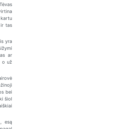
 Tėvas
irtina
 kartu
ir tas
is yra
sižymi
ias ar
, o už
airovė
žinoji
os bei
i šiol
iškiai
a, esą
 pagal