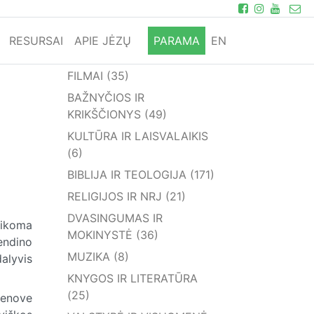
RESURSAI
APIE JĖZŲ
PARAMA
EN
FILMAI (35)
BAŽNYČIOS IR
KRIKŠČIONYS (49)
KULTŪRA IR LAISVALAIKIS
(6)
BIBLIJA IR TEOLOGIJA (171)
RELIGIJOS IR NRJ (21)
DVASINGUMAS IR
aikoma
MOKINYSTĖ (36)
endino
MUZIKA (8)
dalyvis
KNYGOS IR LITERATŪRA
(25)
vienove