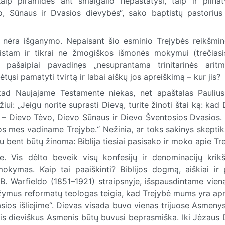
aip piramidės ant smaigalio nepastatysi, taip ir pilnat
o, Sūnaus ir Dvasios dievybės“, sako baptistų pastorius
ės nėra išganymo. Nepaisant šio esminio Trejybės reikšmi
istam ir tikrai ne žmogiškos išmonės mokymui (trečias
 pašaipiai pavadinęs „nesuprantama trinitarinės aritm
ėtųsi pamatyti tvirtą ir labai aiškų jos apreiškimą – kur jis?
, kad Naujajame Testamente niekas, net apaštalas Paulius
žiui: „Jeigu norite suprasti Dievą, turite žinoti štai ką: kad
nų – Dievo Tėvo, Dievo Sūnaus ir Dievo Šventosios Dvasios. 
uos mes vadiname Trejybe.“ Nežinia, ar toks sakinys skepti
bent būtų žinoma: Biblija tiesiai pasisako ir moko apie Tre
e. Vis dėlto beveik visų konfesijų ir denominacijų krikš
mokymas. Kaip tai paaiškinti? Biblijos dogmą, aiškiai ir p
B. Warfieldo (1851–1921) straipsnyje, išspausdintame vien
s žymus reformatų teologas teigia, kad Trejybė mums yra ap
sios išliejime“. Dievas visada buvo vienas trijuose Asmeny
tris dieviškus Asmenis būtų buvusi beprasmiška. Iki Jėzaus