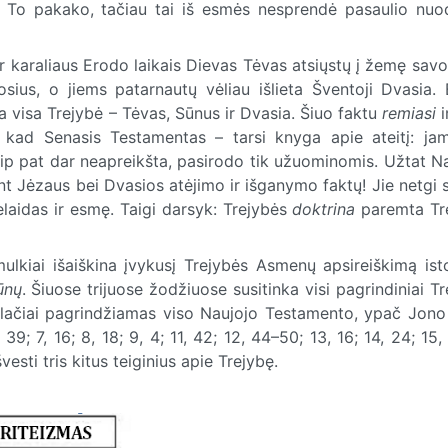
 To pakako, tačiau tai iš esmės nesprendė pasaulio nu
r karaliaus Erodo laikais Dievas Tėvas atsiųstų į žemę sav
uosius, o jiems patarnautų vėliau išlieta Šventoji Dvasia.
kia visa Trejybė – Tėvas, Sūnus ir Dvasia. Šiuo faktu
remiasi
i
 kad Senasis Testamentas – tarsi knyga apie ateitį: ja
aip pat dar neapreikšta, pasirodo tik užuominomis. Užtat Na
nt Jėzaus bei Dvasios atėjimo ir išganymo faktų! Jie netgi
elaidas ir esmę. Taigi darsyk: Trejybės
doktrina
paremta Tr
iai išaiškina įvykusį Trejybės Asmenų apsireiškimą istor
ūnų
. Šiuose trijuose žodžiuose susitinka visi pagrindiniai T
 plačiai pagrindžiamas viso Naujojo Testamento, ypač Jono 
 39; 7, 16; 8, 18; 9, 4; 11, 42; 12, 44–50; 13, 16; 14, 24; 15, 
švesti tris kitus teiginius apie Trejybę.