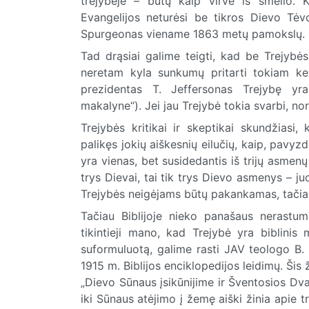
trejybėje – būtų kaip virvė iš smėlio. K
Evangelijos neturėsi be tikros Dievo Tėv
Spurgeonas viename 1863 metų pamokslų.
Tad drąsiai galime teigti, kad be Trejyb
neretam kyla sunkumų pritarti tokiam ke
prezidentas T. Jeffersonas Trejybę yra
makalyne“). Jei jau Trejybė tokia svarbi, nor
Trejybės kritikai ir skeptikai skundžiasi
palikęs jokių aiškesnių eilučių, kaip, pavyzd
yra vienas, bet susidedantis iš trijų asme
trys Dievai, tai tik trys Dievo asmenys – j
Trejybės neigėjams būtų pakankamas, tačiau 
Tačiau Biblijoje nieko panašaus nerastum
tikintieji mano, kad Trejybė yra biblinis 
suformuluotą, galime rasti JAV teologo B. 
1915 m. Biblijos enciklopedijos leidimų. Ši
„Dievo Sūnaus įsikūnijime ir Šventosios Dva
iki Sūnaus atėjimo į žemę aiški žinia apie 