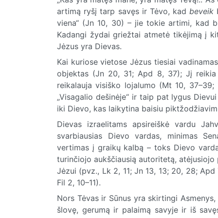
artimą ryšį tarp savęs ir Tėvo, kad
beveik
b
viena“ (Jn 10, 30) – jie tokie artimi, kad bū
Kadangi žydai griežtai atmetė tikėjimą į kitu
Jėzus yra Dievas.
Kai kuriose vietose Jėzus tiesiai vadinamas 
objektas (Jn 20, 31; Apd 8, 37); Jį reikia
reikalauja visiško lojalumo (Mt 10, 37–39; 
„Visagalio dešinėje“ ir taip pat lygus Dievu
iki Dievo, kas laikytina baisiu piktžodžiavim
Dievas izraelitams apsireiškė vardu Jahv
svarbiausias Dievo vardas, minimas Se
vertimas į graikų kalbą – toks Dievo var
turinčiojo aukščiausią autoritetą, atėjusiojo
Jėzui (pvz., Lk 2, 11; Jn 13, 13; 20, 28; Apd 7
Fil 2, 10–11).
Nors Tėvas ir Sūnus yra skirtingi Asmenys, t
šlovę, gerumą ir palaimą savyje ir iš savę