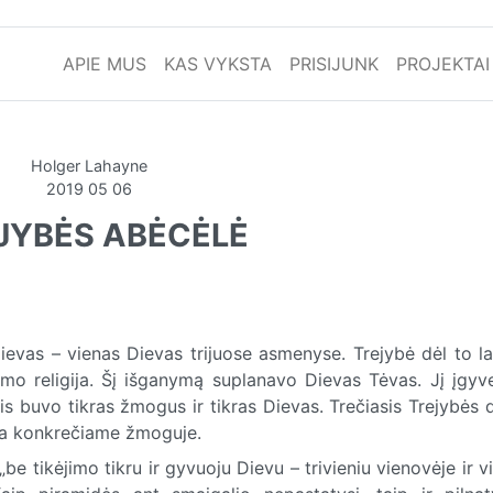
APIE MUS
KAS VYKSTA
PRISIJUNK
PROJEKTAI
Holger Lahayne
2019 05 06
JYBĖS ABĖCĖLĖ
evas – vienas Dievas trijuose asmenyse. Trejybė dėl to l
ymo religija. Šį išganymą suplanavo Dievas Tėvas. Jį įgyv
is buvo tikras žmogus ir tikras Dievas. Trečiasis Trejybės 
oja konkrečiame žmoguje.
„be tikėjimo tikru ir gyvuoju Dievu – trivieniu vienovėje ir 