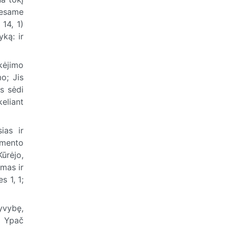
 esame
 14, 1)
yką: ir
ikėjimo
o; Jis
es sėdi
keliant
ias ir
amento
Kūrėjo,
mas ir
s 1, 1;
gyvybę,
). Ypač