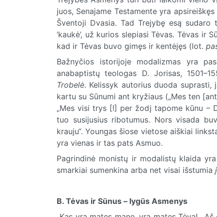
juos, Senajame Testamente yra apsireiškęs 
Šventoji Dvasia. Tad Trejybę esą sudaro t
‘kaukė’, už kurios slepiasi Tėvas. Tėvas ir 
kad ir Tėvas buvo gimęs ir kentėjęs (lot.
pas
Bažnyčios istorijoje modalizmas yra pas
anabaptistų teologas D. Jorisas, 1501–
Trobelė
. Kelissyk autorius duoda suprasti, 
kartu su Sūnumi ant kryžiaus („Mes ten [ant 
„
Mes visi trys
[!]
per žodį tapome kūnu –
tuo susijusius ribotumus. Nors visada bu
krauju“. Youngas šiose vietose aiškiai linkst
yra vienas ir tas pats Asmuo.
Pagrindinė monistų ir modalistų klaida yra
smarkiai sumenkina arba net visai išstumia
į
B. Tėvas ir Sūnus – lygūs Asmenys
„Kas yra matęs mane, yra matęs Tėvą!.. Aš 