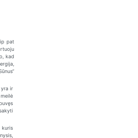
ip pat
rtuoju
o, kad
ergija,
„Sūnus“
yra ir
 meilė
 buvęs
sakyti
 kuris
nysis,