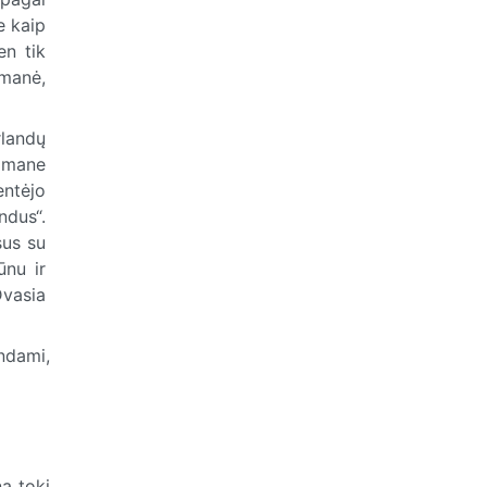
e kaip
en tik
 manė,
landų
omane
entėjo
ndus“.
us su
ūnu ir
Dvasia
indami,
na tokį