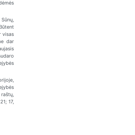
odėmės
o Sūnų,
 Būtent
r visas
me dar
ujasis
 sudaro
ejybės
ijoje,
rejybės
raštų,
21; 17,