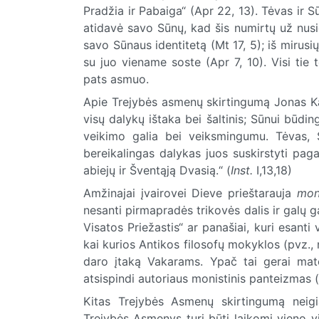
Pradžia ir Pabaiga“ (Apr 22, 13). Tėvas ir Sū
atidavė savo Sūnų, kad šis numirtų už nusid
savo Sūnaus identitetą (Mt 17, 5); iš mirusi
su juo viename soste (Apr 7, 10). Visi tie t
pats asmuo.
Apie Trejybės asmenų skirtingumą Jonas Kalv
visų dalykų ištaka bei šaltinis; Sūnui būdin
veikimo galia bei veiksmingumu. Tėvas, S
bereikalingas dalykas juos suskirstyti paga
abiejų ir Šventąją Dvasią
.
“ (
Inst.
I,13,18)
Amžinajai įvairovei Dieve prieštarauja
mon
nesanti pirmapradės trikovės dalis ir galų gal
Visatos Priežastis“ ar panašiai, kuri esanti 
kai kurios Antikos filosofų mokyklos (pvz.,
daro įtaką Vakarams. Ypač tai gerai mat
atsispindi autoriaus monistinis panteizmas („
Kitas Trejybės Asmenų skirtingumą nei
Trejybės Asmenys turi būti laikomi vieno v