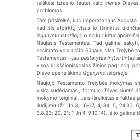
reiškėsi Izraelio tautai kaip
vienas
Dievas.
problemos.
Tam prisireikė, kad imperatoriaus Augusto i
kad šis atpirktų visus jo išrinktus tikinči
išganymo istorijoje
, o ne kur kitur apsireiš
Naujasis Testamentas. Tad galima sakyti,
nesimato veikiančio Sūnaus, visa Trejybė t
Testamentas –
jau pastatytas ir įtvirtintas
a
visos krikščioniškosios žinios pagrindą, pri
Dievo apsireiškimu
išganymo istorijoje.
Naujojo Testamento Trejybės mokymas smulk
viską sudėdamas į formulę:
Tėvas siuntė S
mokymo teiginiai. Jais išreikštasis faktas
liudijimu (žr. Jn 3, 16–17; 4, 34; 5, 24.30; 6,
3.8.23; 20, 21; 1 Jn 4, 9.10.14). Iš jo galime i