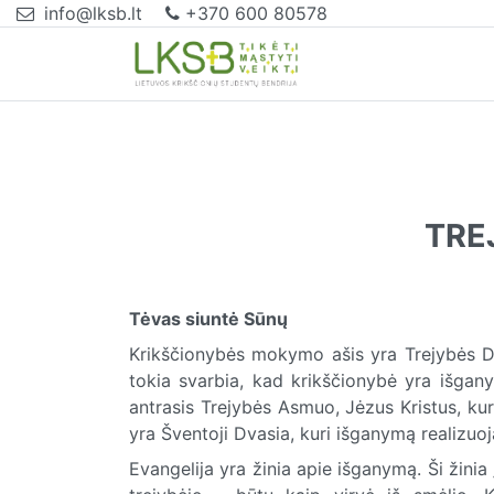
info@lksb.lt
+370 600 80578
TRE
Tėvas siuntė Sūnų
Krikščionybės mokymo ašis yra Trejybės Di
tokia svarbia, kad krikščionybė yra išgan
antrasis Trejybės Asmuo, Jėzus Kristus, kur
yra Šventoji Dvasia, kuri išganymą realizu
Evangelija yra žinia apie išganymą. Ši žinia 