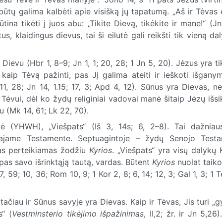
ūtų galima kalbėti apie visišką jų tapatumą. „Aš ir Tėvas
tina tikėti į juos abu: „Tikite Dievą, tikėkite ir mane!“ (Jn
s, klaidingus dievus, tai ši eilutė gali reikšti tik vieną dal
Dievu (Hbr 1, 8–9; Jn 1, 1; 20, 28; 1 Jn 5, 20). Jėzus yra t
 kaip Tėvą pažinti, pas Jį galima ateiti ir ieškoti išganym
11, 28; Jn 14, 1.15; 17, 3; Apd 4, 12). Sūnus yra Dievas, n
i Tėvui, dėl ko žydų religiniai vadovai manė šitaip Jėzų išsi
u (Mk 14, 61; Lk 22, 70).
ė (YHWH), „Viešpats“ (Iš 3, 14s; 6, 2–8). Tai dažniaus
najame Testamente. Septuagintoje – žydų Senojo Test
das perteikiamas žodžiu
Kyrios
. „Viešpats“ yra visų dalykų 
 pas savo išrinktąją tautą, vardas. Būtent
Kyrios
nuolat taiko
, 59; 10, 36; Rom 10, 9; 1 Kor 2, 8; 6, 14; 12, 3; Gal 1, 3; 1 Te
ačiau ir Sūnus savyje yra Dievas. Kaip ir Tėvas, Jis turi „
s“ (
Vestminsterio tikėjimo išpažinimas
, II,2; žr. ir Jn 5,26