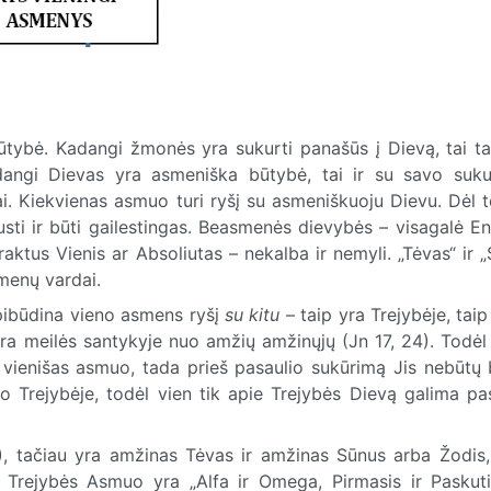
 būtybė. Kadangi žmonės yra sukurti panašūs į Dievą, tai ta
adangi Dievas yra asmeniška būtybė, tai ir su savo suku
. Kiekvienas asmuo turi ryšį su asmeniškuoju Dievu. Dėl t
sti ir būti gailestingas. Beasmenės dievybės – visagalė En
raktus Vienis ar Absoliutas –
nekalba ir nemyli. „Tėvas“ ir 
smenų vardai.
apibūdina vieno asmens ryšį
su kitu
– taip yra Trejybėje, taip 
ra meilės santykyje nuo amžių amžinųjų (Jn 17, 24). Todėl
vienišas asmuo, tada prieš pasaulio sukūrimą Jis nebūtų
o Trejybėje, todėl vien tik apie Trejybės Dievą galima pa
0), tačiau yra amžinas Tėvas ir amžinas Sūnus arba Žodis,
 Trejybės Asmuo yra „Alfa ir Omega, Pirmasis ir Paskuti