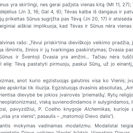
nus yra skirtingi, nes gerai pažįsta vienas kitą (Mt 11, 27);
ėjėlius (Jn 3, 16; Gal 4, 6); Tėvas kalba iš dangaus ir patv
ųjų prikeltas Sūnus sugrįžta pas Tėvą (Jn 20, 17) ir atsisėda
eiginiai aiškiai implikuoja, kad Tėvas ir Sūnus nėra vienas 
inas rašo: „Tėvui priskirtina dieviškojo veikimo pradžia, j
ga išmintis, žinios ir jų tvarkingas paskirstymas; Dvasia pa
ūnus ir Šventoji Dvasia yra amžini... Tačiau nėra tušč
l eilę: Tėvą pastatyti pirmuoju, paskui Sūnų, už jo einantį
izmas
, anot kurio
egzistuojąs galutinis visa ko Vienis;
įv
e apskritai tik iliuzija. Egzistuojąs d
vasinis absoliutas,
„
Am
vientisa dievybė be jokios įvairovės ‘priemaišų’. Rytų religij
 neoplatonizmas), viską suvienodindamos ir sulygindamos, ik
osi, pavyzdžiui, P. Coelho knygoje
Alchemikas,
kurioje a
visa yra vienis“; pasaulis – „matomoji Dievo dalis“).
giantis mokymas vadinamas
modalizmu
. Modalistai teigi
ienintelio Dievo
veikimo
‘išorėn’
būdais
. Vienatinis Dievas,