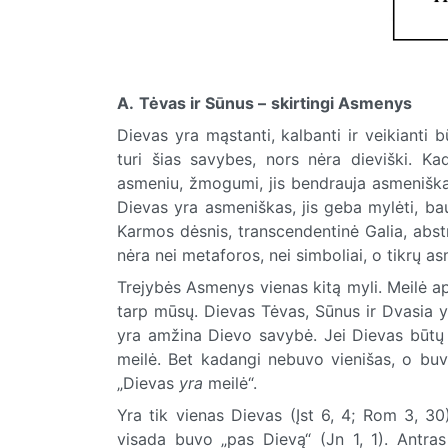
A.
Tėvas ir Sūnus –
skirtingi Asmenys
Dievas yra mąstanti, kalbanti ir veikianti
turi šias savybes, nors nėra dieviški. K
asmeniu, žmogumi, jis bendrauja asmeniškai
Dievas yra asmeniškas, jis geba mylėti, bau
Karmos dėsnis, transcendentinė Galia, abst
nėra nei metaforos, nei simboliai, o tikrų a
Trejybės Asmenys vienas kitą myli. Meilė 
tarp mūsų. Dievas Tėvas, Sūnus ir Dvasia y
yra amžina Dievo savybė. Jei Dievas būtų 
meilė. Bet kadangi nebuvo vienišas, o buv
„Dievas
yra
meilė“.
Yra tik vienas Dievas (Įst 6, 4; Rom 3, 3
visada buvo „pas Dievą“ (Jn 1, 1). Antras