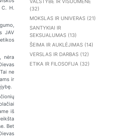
viškos
VALSTYBĖ IR VISUOMENĖ
 C. H.
(32)
MOKSLAS IR UNIVERAS (21)
ngumo,
SANTYKIAI IR
is JAV
SEKSUALUMAS (13)
etikos
ŠEIMA IR AUKLĖJIMAS (14)
VERSLAS IR DARBAS (12)
, nėra
ETIKA IR FILOSOFIJA (32)
 Dievas
Tai ne
kams ir
jybę.
čionių
lačiai
ame iš
reikšta
se. Bet
 Dievas